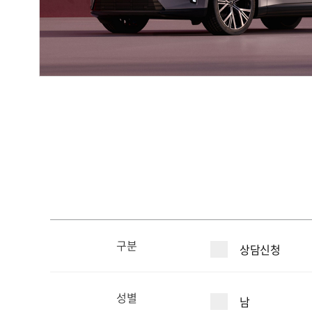
구분
상담신청
성별
남