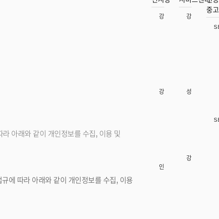
중고
강남신사
강남대치
서울
강남
S
도산
165
TEL
02-
515-
909
강남대치
성수
서울
강남
영동
313
S
TEL
따라 아래와 같이 개인정보를 수집, 이용 및
02-
569-
608
강남율현
인천
인천
연수
법규에 따라 아래와 같이 개인정보를 수집, 이용
센트
232
TEL
032-