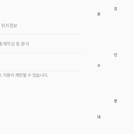
858-
077
강남삼성
분당
경기
성남
, 위치정보
분당
새마
51번
TEL
 통계작성 등 분석
031-
707-
인천
226
수원
경기
용인
스 이용이 제한될 수 있습니다.
기흥
중부
16
TEL
031-
분당
216-
677
대전
대전
유성
한밭
378