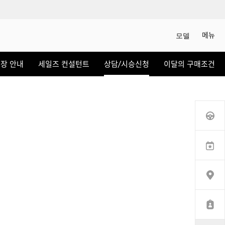
메뉴
모델
상담/시승신청
장 안내
세일즈 컨설턴트
상담/시승신청
이달의 구매조건
세일즈 컨설턴트
전시장 찾기
인증 중고차
이벤트
이달의 구매조건
서비스
H MOTORS