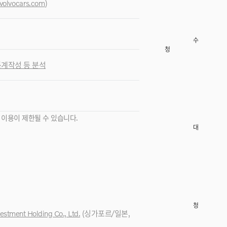
volvocars.com
)
TEL
042-
628-
220
수원
청주
충청
청주
 통계작성 등 분석
서원
남이
2순
1786
1
TEL
 이용이 제한될 수 있습니다.
043
대전
293-
060
청주
vestment Holding Co., Ltd.
(싱가포르/일본
,