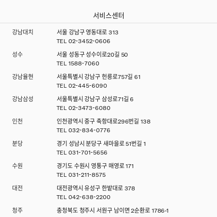
서비스센터
강남대치
서울 강남구 영동대로 313
TEL
02-3452-0606
성수
서울 성동구 성수이로20길 50
TEL
1588-7060
강남율현
서울특별시 강남구 헌릉로757길 61
TEL
02-445-6090
강남삼성
서울특별시 강남구 삼성로71길 6
TEL
02-3473-6080
인천
인천광역시 중구 축항대로296번길 138
TEL
032-834-0776
분당
경기 성남시 분당구 새마을로 51번길 1
TEL
031-701-5656
수원
경기도 수원시 영통구 매영로 171
TEL
031-211-8575
대전
대전광역시 유성구 한밭대로 378
TEL
042-638-2200
청주
충청북도 청주시 서원구 남이면 2순환로 1786-1